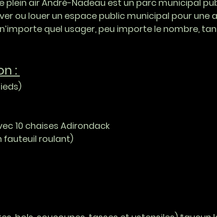
ase plein air André-Nadeau est un parc municipal pub
rver ou louer un espace public municipal pour une ac
’importe quel usager, peu importe le nombre, tan
on :
pieds)
avec 10 chaises Adirondack
 fauteuil roulant)