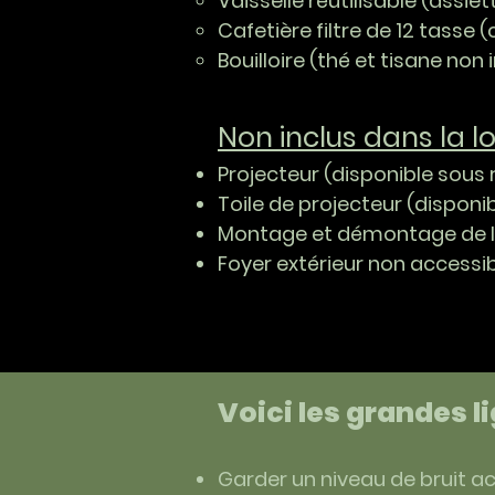
Vaisselle réutilisable (assie
Cafetière filtre de 12 tasse (
Bouilloire (thé et tisane non 
Non inclus dans la l
Projecteur (disponible sous 
Toile de projecteur (disponi
Montage et démontage de la
Foyer extérieur non accessib
Voici les grandes l
Garder un niveau de bruit a