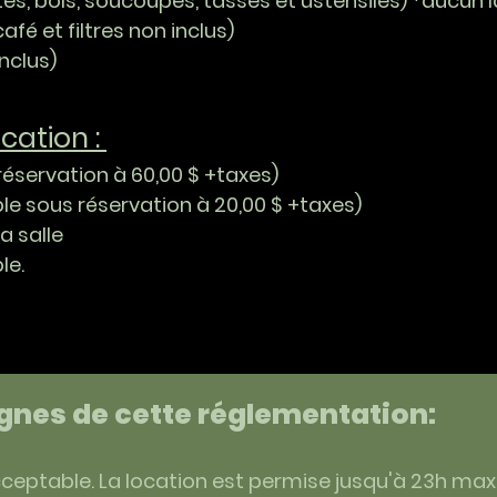
ttes, bols, soucoupes, tasses et ustensiles) *aucun 
café et filtres non inclus)
inclus)
ocation :
réservation à 60,00 $ +taxes)
ble sous réservation à 20,00 $ +taxes)
 salle
le.
ignes de cette réglementation:
cceptable. La location est permise jusqu'à 23h m