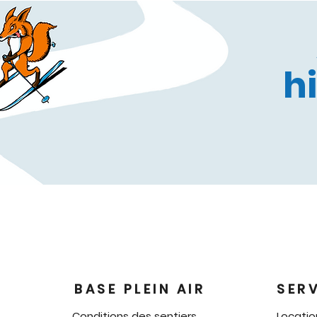
h
BASE PLEIN AIR
SER
Conditions des sentiers
Locati