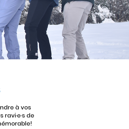
S
ondre à vos
 ravi·e·s de
mémorable!