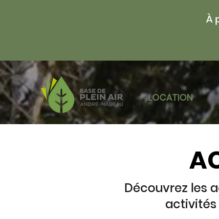
À 
LOCATION
AC
Découvrez les ac
activité